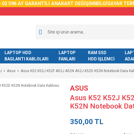
2 59
6 AY GARANTİLİ ANAKART DEĞİŞİMİ
BİLGİSAYAR TERM
LAPTOP HDD
LAPTOP
RAM SSD
LAP
BAGLANTI KABLOLARI
FANLARI
HDD İŞLEMCİ
ADA
U
Asus
Asus K52 K52J K52F A52J A52N A52J K52D K52N Notebook Data Ka
ASUS
Asus K52 K52J K5
K52N Notebook Da
350,00 TL