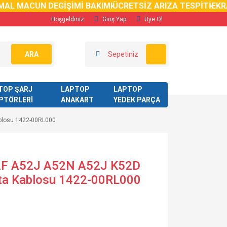
AL MACUN DEGİŞİMİ BAKIMI
ÜCRETSİZ ARIZA TESPİTİ
EKRAN
Hoşgeldiniz
Giriş Yap
Üye Ol
ARA
Sepetiniz
TOP ŞARJ
LAPTOP
LAPTOP
PTÖRLERİ
ANAKART
YEDEK PARÇA
blosu 1422-00RL000
2F A52J A52N A52J K52D
ta Kablosu 1422-00RL000