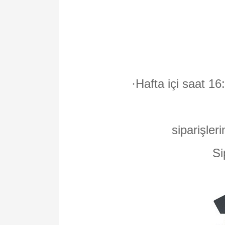
·
Hafta içi saat 16
siparişleri
Si