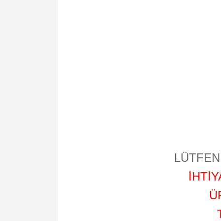
LÜTFEN 
İHTİ
Ü