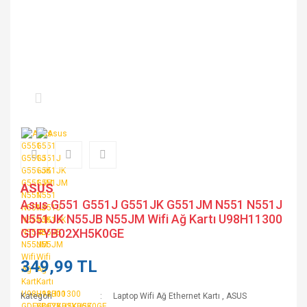
ASUS
Asus G551 G551J G551JK G551JM N551 N551J
N551JK N55JB N55JM Wifi Ağ Kartı U98H11300
GDFYB02XH5K0GE
349,99 TL
Kategori
Laptop Wifi Ağ Ethernet Kartı
,
ASUS