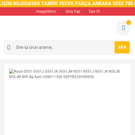
İM BİLGİSAYAR TAMİRİ YEDEK PARÇA ANKARA 0553 785 02 
Hoşgeldiniz
Giriş Yap
Üye Ol
ARA