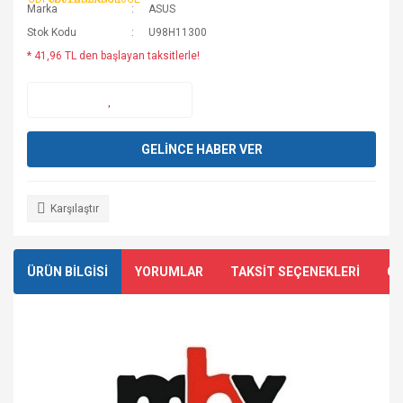
Marka
ASUS
Stok Kodu
U98H11300
* 41,96 TL den başlayan taksitlerle!
GELİNCE HABER VER
Karşılaştır
ÜRÜN BİLGİSİ
YORUMLAR
TAKSİT SEÇENEKLERİ
ÖN
​