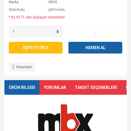
Marka
ASUS
Stok Kodu
g551mntş
* 65,93 TL den başlayan taksitlerle!
SEPETE EKLE
HEMEN AL
Karşılaştır
ÜRÜN BİLGİSİ
YORUMLAR
TAKSİT SEÇENEKLERİ
ÖN