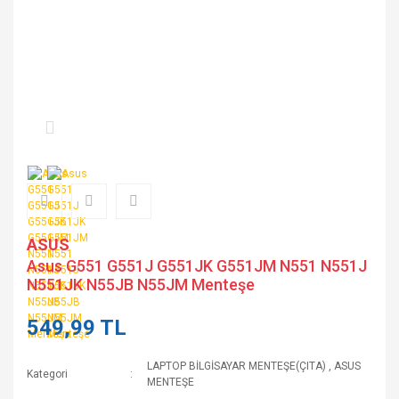
ASUS
Asus G551 G551J G551JK G551JM N551 N551J
N551JK N55JB N55JM Menteşe
549,99 TL
LAPTOP BİLGİSAYAR MENTEŞE(ÇITA)
,
ASUS
Kategori
MENTEŞE