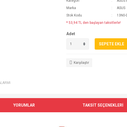
Kategori
ASUS 
Marka
ASUS
Stok Kodu
13N0-
* 53,94 TL den başlayan taksitlerle!
Adet
SEPETE EKLE
Karşılaştır
ALARMI
YORUMLAR
TAKSİT SEÇENEKLERİ