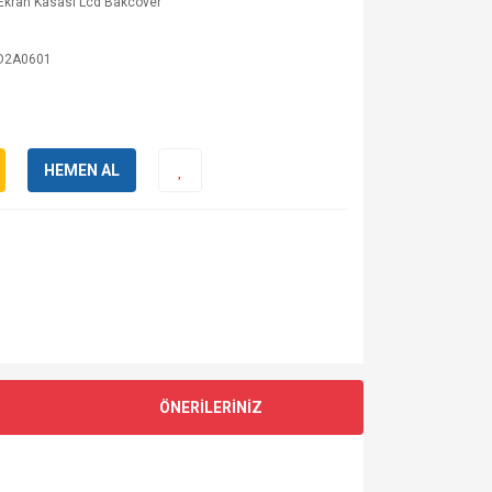
Ekran Kasası Lcd Bakcover
D2A0601
HEMEN AL
ÖNERİLERİNİZ