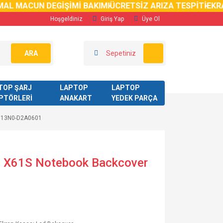
 MACUN DEGİŞİMİ BAKIMI
ÜCRETSİZ ARIZA TESPİTİ
EKRAN K
Hoşgeldiniz
Giriş Yap
Üye Ol
ARA
Sepetiniz
TOP ŞARJ
LAPTOP
LAPTOP
PTÖRLERİ
ANAKART
YEDEK PARÇA
r 13N0-D2A0601
 X61S Notebook Backcover