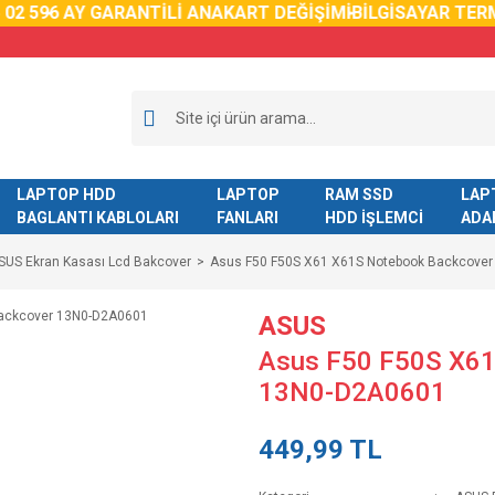
59
6 AY GARANTİLİ ANAKART DEĞİŞİMİ
BİLGİSAYAR TERMAL
LAPTOP HDD
LAPTOP
RAM SSD
LAP
BAGLANTI KABLOLARI
FANLARI
HDD İŞLEMCİ
ADA
SUS Ekran Kasası Lcd Bakcover
Asus F50 F50S X61 X61S Notebook Backcove
ASUS
Asus F50 F50S X61
13N0-D2A0601
449,99 TL