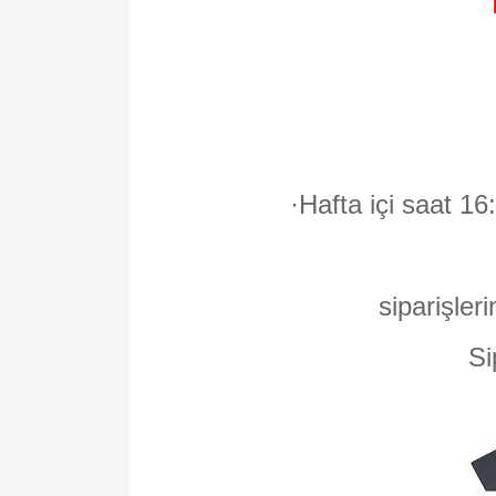
·
Hafta içi saat 16
siparişleri
Si