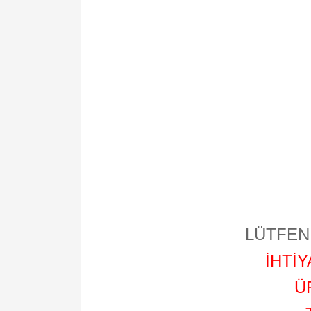
LÜTFEN 
İHTİ
Ü