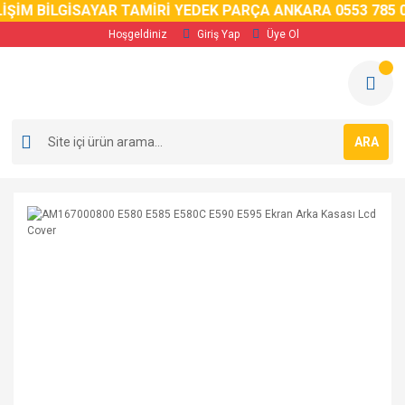
İM BİLGİSAYAR TAMİRİ YEDEK PARÇA ANKARA 0553 785 02 
Hoşgeldiniz
Giriş Yap
Üye Ol
ARA