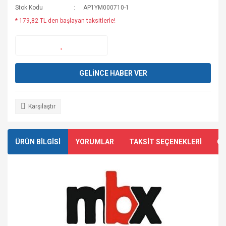
Stok Kodu
AP1YM000710-1
* 179,82 TL den başlayan taksitlerle!
GELİNCE HABER VER
Karşılaştır
ÜRÜN BİLGİSİ
YORUMLAR
TAKSİT SEÇENEKLERİ
ÖN
​