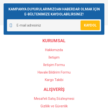
Bu ürüne ilk yorumu siz yapın!
kullanarak tarafımıza iletebilirsiniz.
Görüş ve önerileriniz için teşekkür ederiz.
KAMPANYA DUYURULARIMIZDAN HABERDAR OLMAK İÇİN
E-BÜLTENİMİZE KAYDOLABİLİRSİNİZ!
Yorum Yaz
Ürün resmi kalitesiz, bozuk veya görüntülenemiyor.
KAYDOL
Ürün açıklamasında eksik bilgiler bulunuyor.
Ürün bilgilerinde hatalar bulunuyor.
KURUMSAL
Ürün fiyatı diğer sitelerden daha pahalı.
Bu ürüne benzer farklı alternatifler olmalı.
Hakkımızda
İletişim
İletişim Formu
Havale Bildirim Formu
Gönder
Kargo Takibi
ALIŞVERİŞ
Mesafeli Satış Sözleşmesi
Gizlilik ve Güvenlik