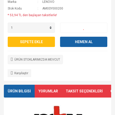
Marka
LENOVO
Stok Kodu
AM0SY000200
* 53,94 TL den başlayan taksitlerle!
SEPETE EKLE
HEMEN AL
ÜRÜN STOKLARIMIZDA MEVCUT
Karşılaştır
ÜRÜN BİLGİSİ
YORUMLAR
TAKSİT SEÇENEKLERİ
ÖN