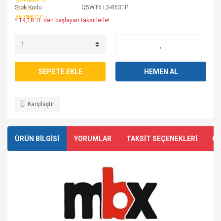
Stok Kodu
Q5WT6 LS-8531P
* 19,18 TL den başlayan taksitlerle!
SEPETE EKLE
HEMEN AL
Karşılaştır
ÜRÜN BİLGİSİ
YORUMLAR
TAKSİT SEÇENEKLERİ
ÖN