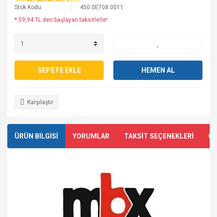
Stok Kodu
450.0E708.0011
* 59,94 TL den başlayan taksitlerle!
SEPETE EKLE
HEMEN AL
Karşılaştır
ÜRÜN BİLGİSİ
YORUMLAR
TAKSİT SEÇENEKLERİ
ÖN