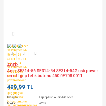
ACER
Acer SF314-56 SF314-54 SF314-54G usb power
on off güç tetik butonu 450.0E708.0011
499,99 TL
Kategori
Laptop Usb Audio I/O Bord
Marka
ACER