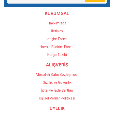
Ürün bilgilerinde hatalar bulunuyor.
Ürün fiyatı diğer sitelerden daha pahalı.
KURUMSAL
Bu ürüne benzer farklı alternatifler olmalı.
Hakkımızda
İletişim
İletişim Formu
Havale Bildirim Formu
Gönder
Kargo Takibi
ALIŞVERİŞ
Mesafeli Satış Sözleşmesi
Gizlilik ve Güvenlik
İptal ve İade Şartları
Kişisel Veriler Politikası
ÜYELİK