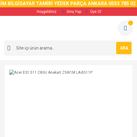
İM BİLGİSAYAR TAMİRİ YEDEK PARÇA ANKARA 0553 785 02 
Hoşgeldiniz
Giriş Yap
Üye Ol
ARA