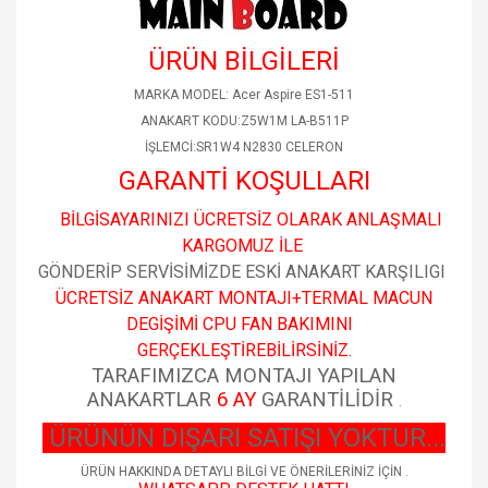
ÜRÜN BİLGİLERİ
MARKA MODEL: Acer Aspire ES1-511
ANAKART KODU:Z5W1M LA-B511P
İŞLEMCİ:SR1W4 N2830 CELERON
GARANTİ KOŞULLARI
BİLGİSAYARINIZI ÜCRETSİZ OLARAK ANLAŞMALI
KARGOMUZ İLE
GÖNDERİP SERVİSİMİZDE ESKİ ANAKART KARŞILIGI
ÜCRETSİZ ANAKART MONTAJI+TERMAL MACUN
DEGİŞİMİ CPU FAN BAKIMINI
GERÇEKLEŞTİREBİLİRSİNİZ.
TARAFIMIZCA MONTAJI YAPILAN
ANAKARTLAR
6 AY
GARANTİLİDİR
.
ÜRÜNÜN DIŞARI SATIŞI YOKTUR...
ÜRÜN HAKKINDA DETAYLI BİLGİ VE ÖNERİLERİNİZ İÇİN .