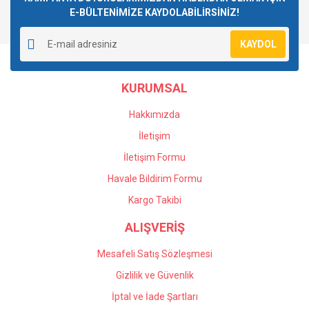
E-BÜLTENİMİZE KAYDOLABİLİRSİNİZ!
Yorum Yaz
Ürün resmi kalitesiz, bozuk veya görüntülenemiyor.
KAYDOL
Ürün açıklamasında eksik bilgiler bulunuyor.
Ürün bilgilerinde hatalar bulunuyor.
KURUMSAL
Ürün fiyatı diğer sitelerden daha pahalı.
Bu ürüne benzer farklı alternatifler olmalı.
Hakkımızda
İletişim
İletişim Formu
Havale Bildirim Formu
Gönder
Kargo Takibi
ALIŞVERİŞ
Mesafeli Satış Sözleşmesi
Gizlilik ve Güvenlik
İptal ve İade Şartları