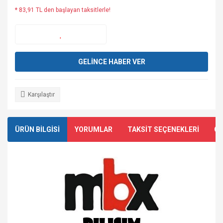
* 83,91 TL den başlayan taksitlerle!
GELİNCE HABER VER
Karşılaştır
ÜRÜN BİLGİSİ
YORUMLAR
TAKSİT SEÇENEKLERİ
ÖN