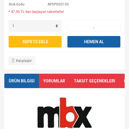
Stok Kodu
AP0PI000100
* 47,95 TL den başlayan taksitlerle!
SEPETE EKLE
HEMEN AL
Karşılaştır
ÜRÜN BİLGİSİ
YORUMLAR
TAKSİT SEÇENEKLERİ
ÖN