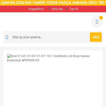
İM BİLGİSAYAR TAMİRİ YEDEK PARÇA ANKARA 0553 785 02 
Hoşgeldiniz
Giriş Yap
Üye Ol
ARA