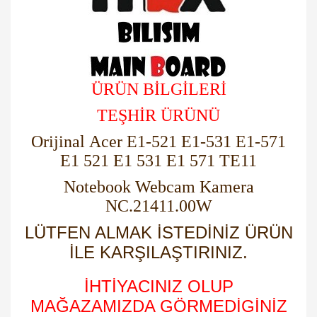
ÜRÜN BİLGİLERİ
TEŞHİR ÜRÜNÜ
Orijinal Acer E1-521 E1-531 E1-571
E1 521 E1 531 E1 571 TE11
Notebook Webcam Kamera
NC.21411.00W
LÜTFEN ALMAK İSTEDİNİZ ÜRÜN
İLE KARŞILAŞTIRINIZ.
İHTİYACINIZ OLUP
MAĞAZAMIZDA GÖRMEDİGİNİZ