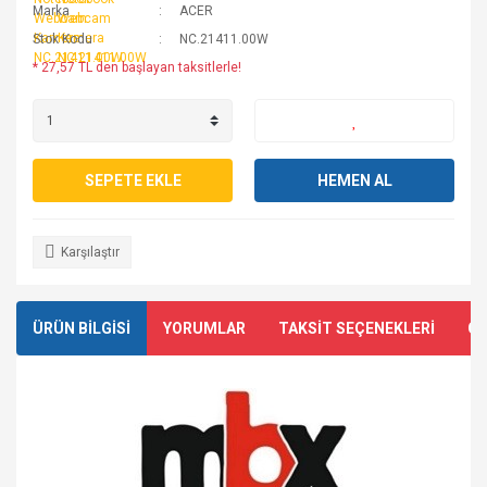
Marka
ACER
Stok Kodu
NC.21411.00W
* 27,57 TL den başlayan taksitlerle!
SEPETE EKLE
HEMEN AL
Karşılaştır
ÜRÜN BİLGİSİ
YORUMLAR
TAKSİT SEÇENEKLERİ
ÖN