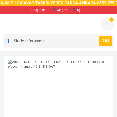
İM BİLGİSAYAR TAMİRİ YEDEK PARÇA ANKARA 0553 785 02 
Hoşgeldiniz
Giriş Yap
Üye Ol
ARA