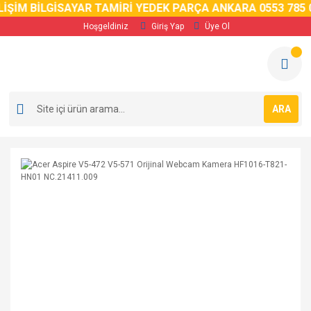
İM BİLGİSAYAR TAMİRİ YEDEK PARÇA ANKARA 0553 785 02 
Hoşgeldiniz
Giriş Yap
Üye Ol
ARA