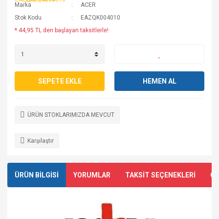
Marka
ACER
Stok Kodu
EAZQK004010
* 44,95 TL den başlayan taksitlerle!
SEPETE EKLE
HEMEN AL
ÜRÜN STOKLARIMIZDA MEVCUT
Karşılaştır
ÜRÜN BİLGİSİ
YORUMLAR
TAKSİT SEÇENEKLERİ
ÖN