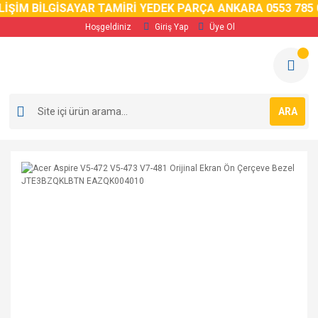
İM BİLGİSAYAR TAMİRİ YEDEK PARÇA ANKARA 0553 785 02 
Hoşgeldiniz
Giriş Yap
Üye Ol
ARA