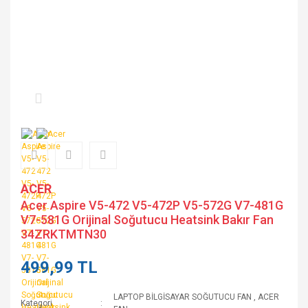
ACER
Acer Aspire V5-472 V5-472P V5-572G V7-481G
V7-581G Orijinal Soğutucu Heatsink Bakır Fan
34ZRKTMTN30
499,99 TL
LAPTOP BİLGİSAYAR SOĞUTUCU FAN
,
ACER
Kategori