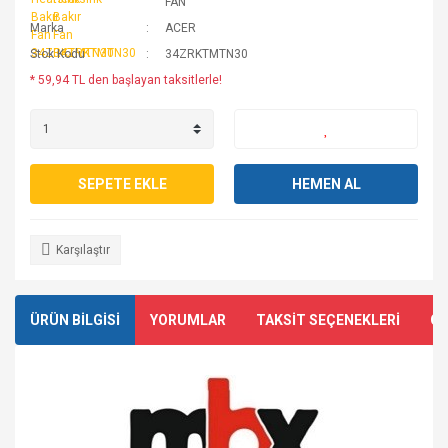
FAN
Marka
ACER
Stok Kodu
34ZRKTMTN30
* 59,94 TL den başlayan taksitlerle!
SEPETE EKLE
HEMEN AL
Karşılaştır
ÜRÜN BİLGİSİ
YORUMLAR
TAKSİT SEÇENEKLERİ
ÖN