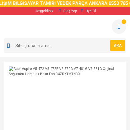
İM BİLGİSAYAR TAMİRİ YEDEK PARÇA ANKARA 0553 785 02 
Hoşgeldiniz
Giriş Yap
Üye Ol
ARA