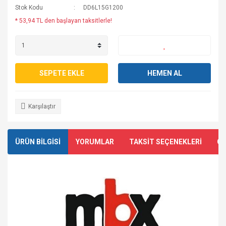
Stok Kodu
DD6L15G1200
* 53,94 TL den başlayan taksitlerle!
SEPETE EKLE
HEMEN AL
Karşılaştır
ÜRÜN BİLGİSİ
YORUMLAR
TAKSİT SEÇENEKLERİ
ÖN