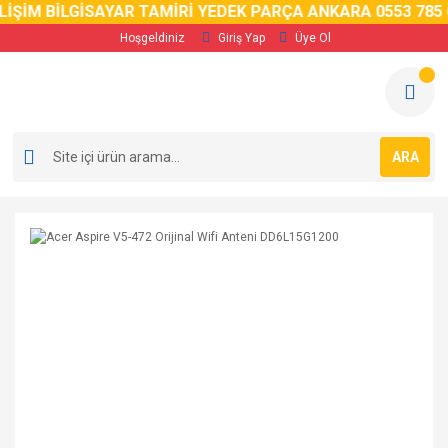
İM BİLGİSAYAR TAMİRİ YEDEK PARÇA ANKARA 0553 785 02 
Hoşgeldiniz
Giriş Yap
Üye Ol
ARA