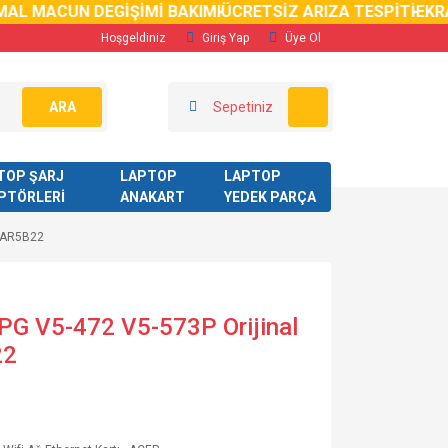
 MACUN DEGİŞİMİ BAKIMI
ÜCRETSİZ ARIZA TESPİTİ
EKRAN 
Hoşgeldiniz
Giriş Yap
Üye Ol
ARA
Sepetiniz
TOP ŞARJ
LAPTOP
LAPTOP
PTÖRLERİ
ANAKART
YEDEK PARÇA
ı AR5B22
PG V5-472 V5-573P Orijinal
22