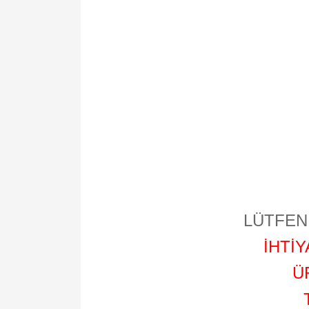
LÜTFEN 
İHTİ
Ü