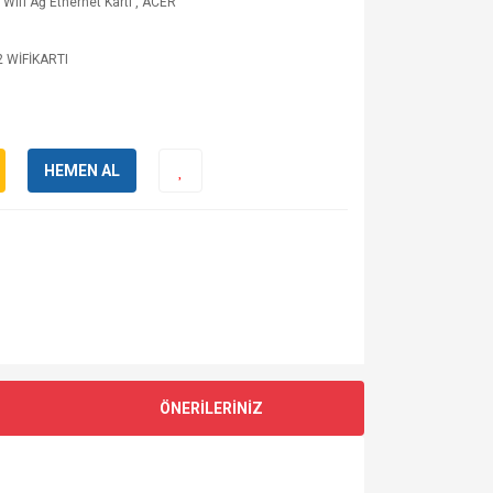
 Wifi Ağ Ethernet Kartı
,
ACER
2 WİFİKARTI
HEMEN AL
ÖNERİLERİNİZ