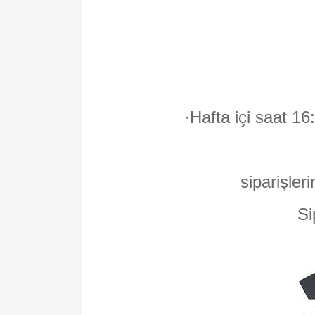
·
Hafta içi saat 16
siparişleri
Si