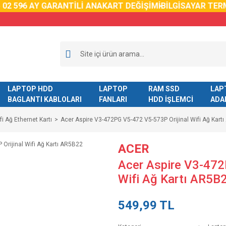
59
6 AY GARANTİLİ ANAKART DEĞİŞİMİ
BİLGİSAYAR TERMAL
LAPTOP HDD
LAPTOP
RAM SSD
LAP
BAGLANTI KABLOLARI
FANLARI
HDD İŞLEMCİ
ADA
fi Ağ Ethernet Kartı
Acer Aspire V3-472PG V5-472 V5-573P Orijinal Wifi Ağ Kart
ACER
Acer Aspire V3-472
Wifi Ağ Kartı AR5B
549,99 TL