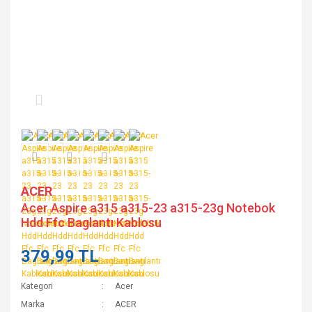
ACER
Acer Aspire a315 a315-23 a315-23g Notebok
Hdd Ffc Baglantı Kablosu
379,99 TL
Kategori
Acer
Marka
ACER