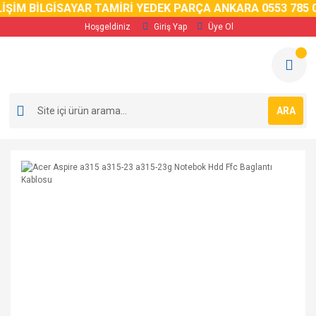
İM BİLGİSAYAR TAMİRİ YEDEK PARÇA ANKARA 0553 785 02 
Hoşgeldiniz
Giriş Yap
Üye Ol
ARA