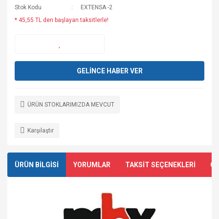
Stok Kodu
EXTENSA -2
* 45,55 TL den başlayan taksitlerle!
GELİNCE HABER VER
ÜRÜN STOKLARIMIZDA MEVCUT
Karşılaştır
ÜRÜN BİLGİSİ
YORUMLAR
TAKSİT SEÇENEKLERİ
ÖN