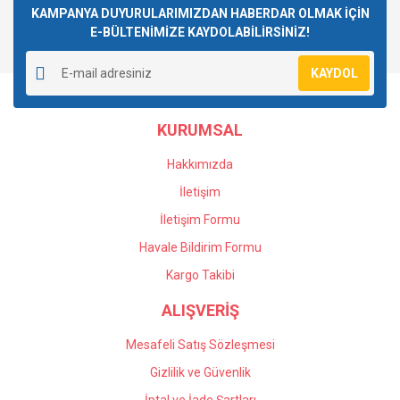
Görüş ve önerileriniz için teşekkür ederiz.
KAMPANYA DUYURULARIMIZDAN HABERDAR OLMAK İÇİN
E-BÜLTENİMİZE KAYDOLABİLİRSİNİZ!
Yorum Yaz
Ürün resmi kalitesiz, bozuk veya görüntülenemiyor.
KAYDOL
Ürün açıklamasında eksik bilgiler bulunuyor.
Ürün bilgilerinde hatalar bulunuyor.
KURUMSAL
Ürün fiyatı diğer sitelerden daha pahalı.
Bu ürüne benzer farklı alternatifler olmalı.
Hakkımızda
İletişim
İletişim Formu
Havale Bildirim Formu
Gönder
Kargo Takibi
ALIŞVERİŞ
Mesafeli Satış Sözleşmesi
Gizlilik ve Güvenlik