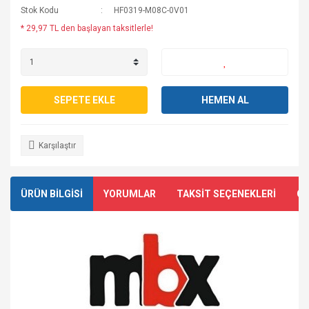
Stok Kodu
HF0319-M08C-0V01
* 29,97 TL den başlayan taksitlerle!
SEPETE EKLE
HEMEN AL
Karşılaştır
ÜRÜN BİLGİSİ
YORUMLAR
TAKSİT SEÇENEKLERİ
ÖN