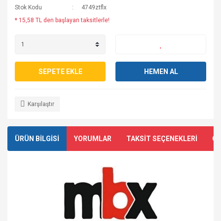
Stok Kodu
4749ztflx
* 15,58 TL den başlayan taksitlerle!
SEPETE EKLE
HEMEN AL
Karşılaştır
ÜRÜN BİLGİSİ
YORUMLAR
TAKSİT SEÇENEKLERİ
ÖN