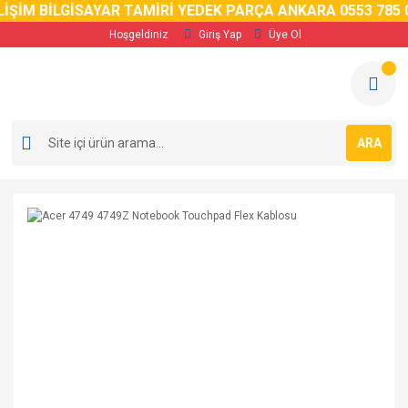
İM BİLGİSAYAR TAMİRİ YEDEK PARÇA ANKARA 0553 785 02 
Hoşgeldiniz
Giriş Yap
Üye Ol
ARA