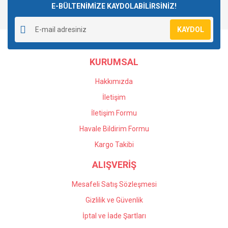
E-BÜLTENİMİZE KAYDOLABİLİRSİNİZ!
Yorum Yaz
Ürün resmi kalitesiz, bozuk veya görüntülenemiyor.
KAYDOL
Ürün açıklamasında eksik bilgiler bulunuyor.
Ürün bilgilerinde hatalar bulunuyor.
KURUMSAL
Ürün fiyatı diğer sitelerden daha pahalı.
Bu ürüne benzer farklı alternatifler olmalı.
Hakkımızda
İletişim
İletişim Formu
Havale Bildirim Formu
Gönder
Kargo Takibi
ALIŞVERİŞ
Mesafeli Satış Sözleşmesi
Gizlilik ve Güvenlik
İptal ve İade Şartları