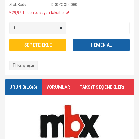
Stok Kodu
DD0ZQQLC000
* 29,97 TL den başlayan taksitlerle!
SEPETE EKLE
HEMEN AL
Karşılaştır
ÜRÜN BİLGİSİ
YORUMLAR
TAKSİT SEÇENEKLERİ
ÖN