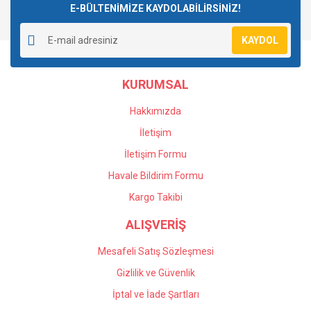
E-BÜLTENİMİZE KAYDOLABİLİRSİNİZ!
Yorum Yaz
Ürün resmi kalitesiz, bozuk veya görüntülenemiyor.
KAYDOL
Ürün açıklamasında eksik bilgiler bulunuyor.
Ürün bilgilerinde hatalar bulunuyor.
KURUMSAL
Ürün fiyatı diğer sitelerden daha pahalı.
Bu ürüne benzer farklı alternatifler olmalı.
Hakkımızda
İletişim
İletişim Formu
Havale Bildirim Formu
Gönder
Kargo Takibi
ALIŞVERİŞ
Mesafeli Satış Sözleşmesi
Gizlilik ve Güvenlik
İptal ve İade Şartları