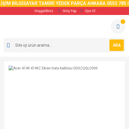
İM BİLGİSAYAR TAMİRİ YEDEK PARÇA ANKARA 0553 785 02 
Hoşgeldiniz
Giriş Yap
Üye Ol
ARA