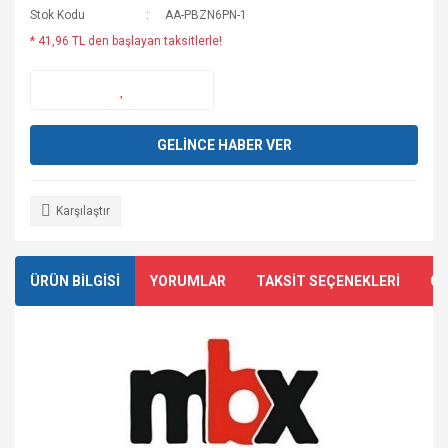
Stok Kodu
AA-PBZN6PN-1
* 41,96 TL den başlayan taksitlerle!
GELİNCE HABER VER
Karşılaştır
ÜRÜN BİLGİSİ
YORUMLAR
TAKSİT SEÇENEKLERİ
ÖN