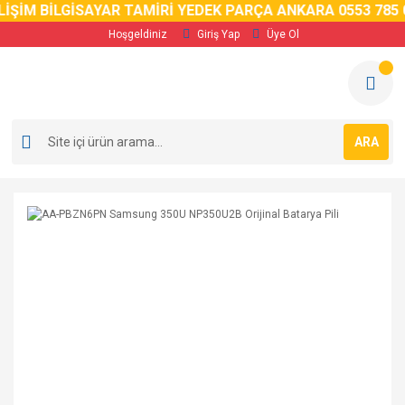
İM BİLGİSAYAR TAMİRİ YEDEK PARÇA ANKARA 0553 785 02 
Hoşgeldiniz
Giriş Yap
Üye Ol
ARA