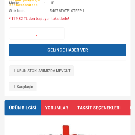
Marka
HP
Stok Kodu
54G7ATATP10TEEP-1
* 179,82 TL den başlayan taksitlerle!
GELİNCE HABER VER
ÜRÜN STOKLARIMIZDA MEVCUT
Karşılaştır
ÜRÜN BİLGİSİ
YORUMLAR
TAKSİT SEÇENEKLERİ
ÖN