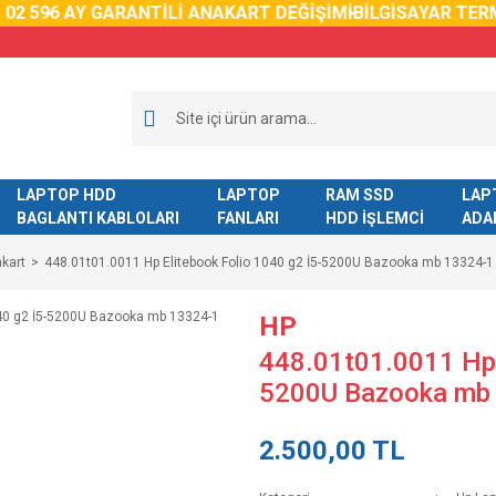
2 59
6 AY GARANTİLİ ANAKART DEĞİŞİMİ
BİLGİSAYAR TERM
LAPTOP HDD
LAPTOP
RAM SSD
LAP
BAGLANTI KABLOLARI
FANLARI
HDD İŞLEMCİ
ADA
kart
448.01t01.0011 Hp Elitebook Folio 1040 g2 İ5-5200U Bazooka mb 13324-1
HP
448.01t01.0011 Hp 
5200U Bazooka mb 
2.500,00 TL