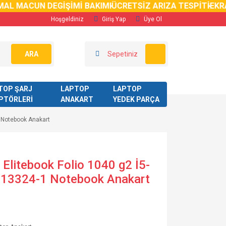
AL MACUN DEGİŞİMİ BAKIMI
ÜCRETSİZ ARIZA TESPİTİ
EKRAN
Hoşgeldiniz
Giriş Yap
Üye Ol
ARA
Sepetiniz
TOP ŞARJ
LAPTOP
LAPTOP
PTÖRLERİ
ANAKART
YEDEK PARÇA
 Notebook Anakart
Elitebook Folio 1040 g2 İ5-
13324-1 Notebook Anakart