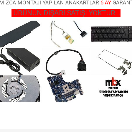
MIZCA MONTAJI YAPILAN ANAKARTLAR
6 AY
GARANT
ÜRÜNÜN DIŞARI SATIŞI YOKTUR...
 açıklamalarında ve diğer konularda yetersiz gördüğünüz noktaları öneri formunu k