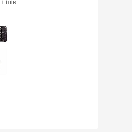
İLİDİR
.
ullanarak tarafımıza iletebilirsiniz.