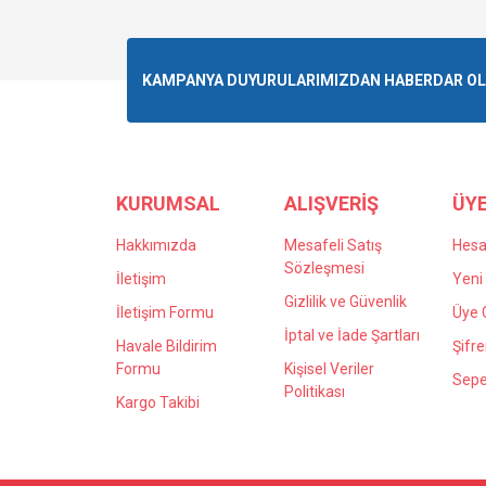
Ürün resmi kalitesiz, bozuk veya görüntülenemiyo
KAMPANYA DUYURULARIMIZDAN HABERDAR OLMA
Ürün açıklamasında eksik bilgiler bulunuyor.
Ürün bilgilerinde hatalar bulunuyor.
Ürün fiyatı diğer sitelerden daha pahalı.
Bu ürüne benzer farklı alternatifler olmalı.
KURUMSAL
ALIŞVERİŞ
ÜYE
Hakkımızda
Mesafeli Satış
Hes
Sözleşmesi
İletişim
Yeni 
Gizlilik ve Güvenlik
İletişim Formu
Üye G
İptal ve İade Şartları
Havale Bildirim
Şifr
Formu
Kişisel Veriler
Sepe
Politikası
Kargo Takibi