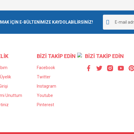
Görüş ve önerileriniz için teşekkür ederiz.
Bu ürüne ilk yorumu siz yapın!
r.
K İÇİN E-BÜLTENİMİZE KAYDOLABİLİRSİNİZ!
Yorum Yaz
LİK
BİZİ TAKİP EDİN
BİZİ TAKİP EDİN
abım
Facebook
Üyelik
Twitter
irişi
Instagram
Gönder
emi Unuttum
Youtube
tiniz
Pinterest