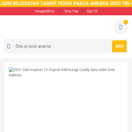
İM BİLGİSAYAR TAMİRİ YEDEK PARÇA ANKARA 0553 785 02 
Hoşgeldiniz
Giriş Yap
Üye Ol
ARA