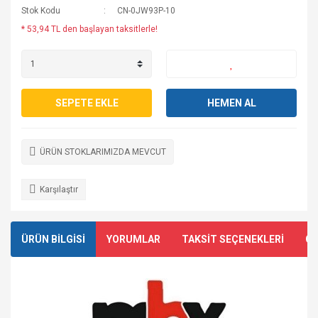
Stok Kodu
CN-0JW93P-10
* 53,94 TL den başlayan taksitlerle!
SEPETE EKLE
HEMEN AL
ÜRÜN STOKLARIMIZDA MEVCUT
Karşılaştır
ÜRÜN BİLGİSİ
YORUMLAR
TAKSİT SEÇENEKLERİ
ÖN